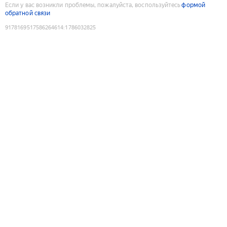
Если у вас возникли проблемы, пожалуйста, воспользуйтесь
формой
обратной связи
9178169517586264614
:
1786032825