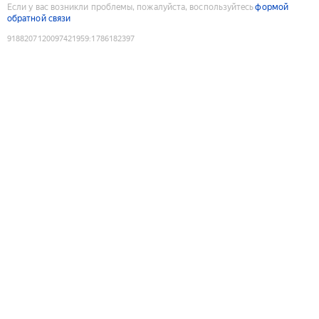
Если у вас возникли проблемы, пожалуйста, воспользуйтесь
формой
обратной связи
9188207120097421959
:
1786182397