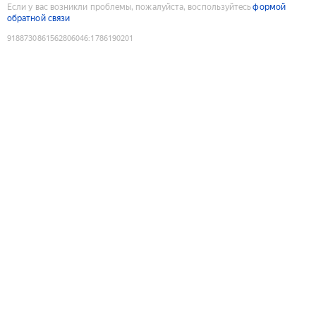
Если у вас возникли проблемы, пожалуйста, воспользуйтесь
формой
обратной связи
9188730861562806046
:
1786190201