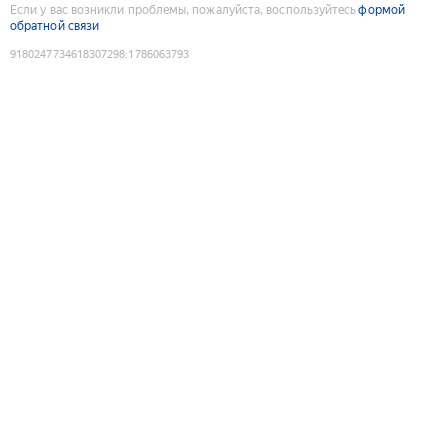
Если у вас возникли проблемы, пожалуйста, воспользуйтесь
формой
обратной связи
9180247734618307298
:
1786063793