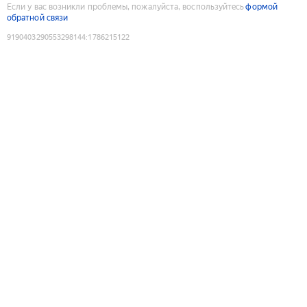
Если у вас возникли проблемы, пожалуйста, воспользуйтесь
формой
обратной связи
9190403290553298144
:
1786215122