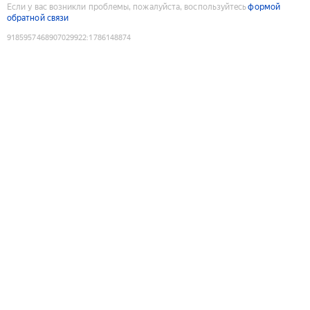
Если у вас возникли проблемы, пожалуйста, воспользуйтесь
формой
обратной связи
9185957468907029922
:
1786148874