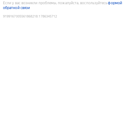
Если у вас возникли проблемы, пожалуйста, воспользуйтесь
формой
обратной связи
9199167005561868218
:
1786345712