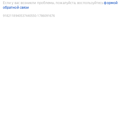
Если у вас возникли проблемы, пожалуйста, воспользуйтесь
формой
обратной связи
9182118940537440550
:
1786091676