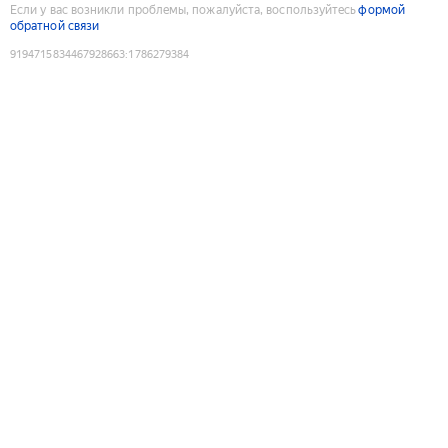
Если у вас возникли проблемы, пожалуйста, воспользуйтесь
формой
обратной связи
9194715834467928663
:
1786279384