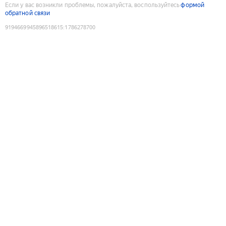
Если у вас возникли проблемы, пожалуйста, воспользуйтесь
формой
обратной связи
9194669945896518615
:
1786278700