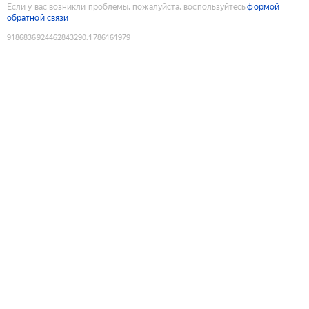
Если у вас возникли проблемы, пожалуйста, воспользуйтесь
формой
обратной связи
9186836924462843290
:
1786161979