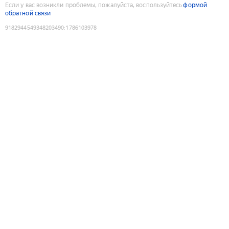
Если у вас возникли проблемы, пожалуйста, воспользуйтесь
формой
обратной связи
9182944549348203490
:
1786103978