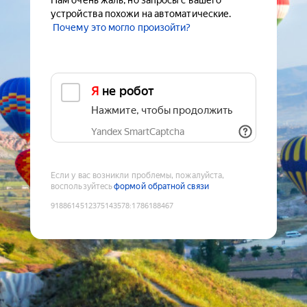
Нам очень жаль, но запросы с вашего
устройства похожи на автоматические.
Почему это могло произойти?
Я не робот
Нажмите, чтобы продолжить
Yandex SmartCaptcha
Если у вас возникли проблемы, пожалуйста,
воспользуйтесь
формой обратной связи
9188614512375143578
:
1786188467