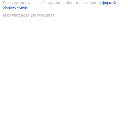
Если у вас возникли проблемы, пожалуйста, воспользуйтесь
формой
обратной связи
9193775570898131556
:
1786265373