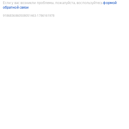
Если у вас возникли проблемы, пожалуйста, воспользуйтесь
формой
обратной связи
9186836860508051463
:
1786161978