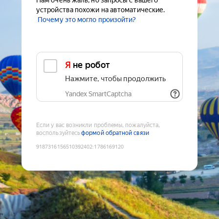
Нам очень жаль, но запросы с вашего
устройства похожи на автоматические.
Почему это могло произойти?
Я не робот
Нажмите, чтобы продолжить
Yandex SmartCaptcha
Если у вас возникли проблемы, пожалуйста,
воспользуйтесь
формой обратной связи
9187316156510392402
:
1786169120