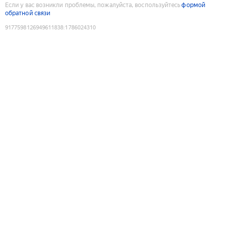
Если у вас возникли проблемы, пожалуйста, воспользуйтесь
формой
обратной связи
9177598126949611838
:
1786024310