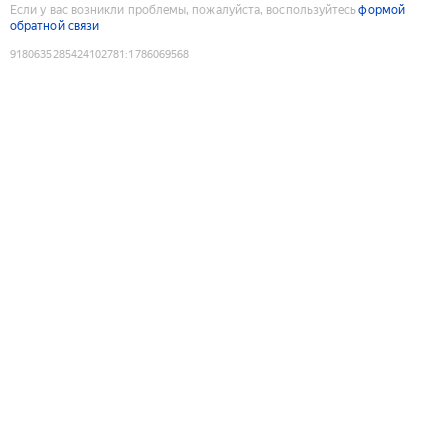
Если у вас возникли проблемы, пожалуйста, воспользуйтесь
формой
обратной связи
9180635285424102781
:
1786069568