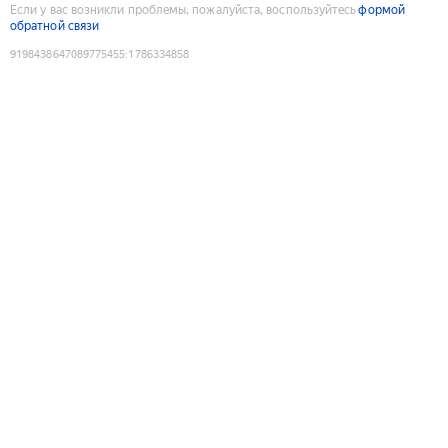
Если у вас возникли проблемы, пожалуйста, воспользуйтесь
формой
обратной связи
9198438647089775455
:
1786334858