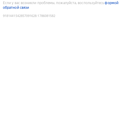
Если у вас возникли проблемы, пожалуйста, воспользуйтесь
формой
обратной связи
9181441542857091628
:
1786081582