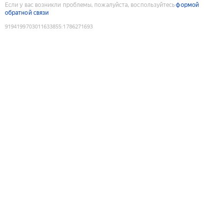
Если у вас возникли проблемы, пожалуйста, воспользуйтесь
формой
обратной связи
9194199703011633855
:
1786271693