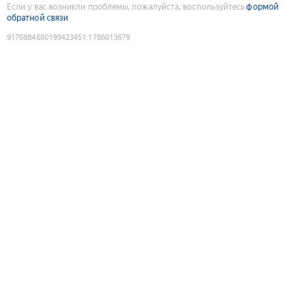
Если у вас возникли проблемы, пожалуйста, воспользуйтесь
формой
обратной связи
9176884680199423451
:
1786013679