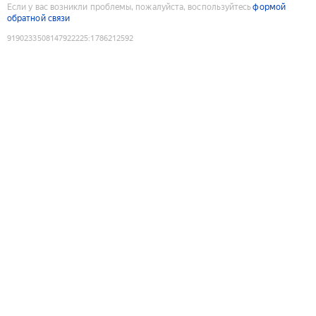
Если у вас возникли проблемы, пожалуйста, воспользуйтесь
формой
обратной связи
9190233508147922225
:
1786212592