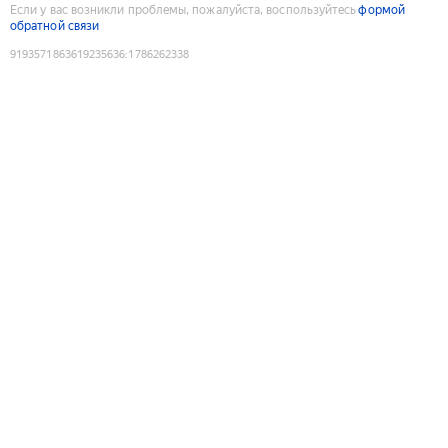
Если у вас возникли проблемы, пожалуйста, воспользуйтесь
формой
обратной связи
9193571863619235636
:
1786262338