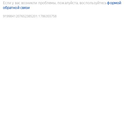
Если у вас возникли проблемы, пожалуйста, воспользуйтесь
формой
обратной связи
9199841207652385201
:
1786355758