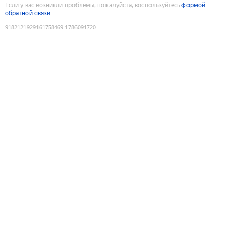
Если у вас возникли проблемы, пожалуйста, воспользуйтесь
формой
обратной связи
9182121929161758469
:
1786091720