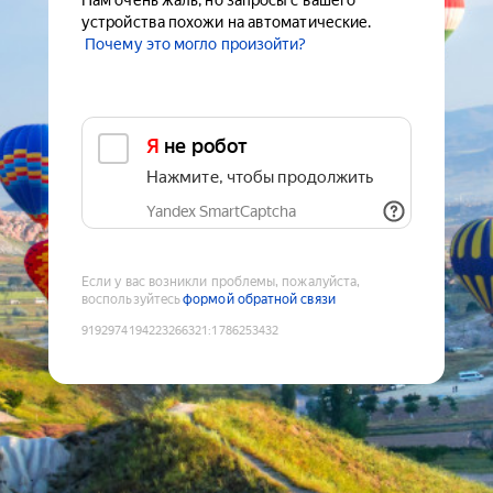
Нам очень жаль, но запросы с вашего
устройства похожи на автоматические.
Почему это могло произойти?
Я не робот
Нажмите, чтобы продолжить
Yandex SmartCaptcha
Если у вас возникли проблемы, пожалуйста,
воспользуйтесь
формой обратной связи
9192974194223266321
:
1786253432