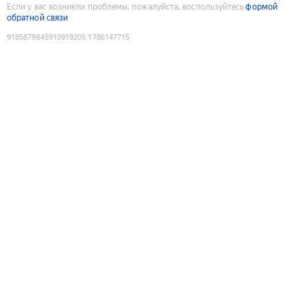
Если у вас возникли проблемы, пожалуйста, воспользуйтесь
формой
обратной связи
9185879645910919205
:
1786147715