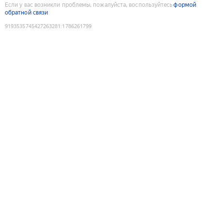
Если у вас возникли проблемы, пожалуйста, воспользуйтесь
формой
обратной связи
9193535745427263281
:
1786261799