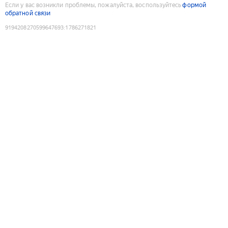
Если у вас возникли проблемы, пожалуйста, воспользуйтесь
формой
обратной связи
9194208270599647693
:
1786271821