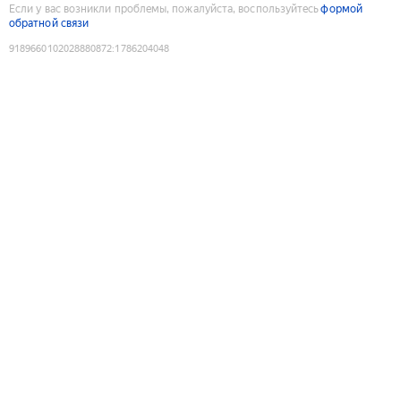
Если у вас возникли проблемы, пожалуйста, воспользуйтесь
формой
обратной связи
9189660102028880872
:
1786204048