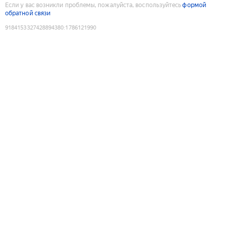
Если у вас возникли проблемы, пожалуйста, воспользуйтесь
формой
обратной связи
9184153327428894380
:
1786121990