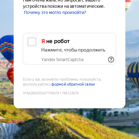
Нам очень жаль, но запросы с вашего
устройства похожи на автоматические.
Почему это могло произойти?
Я не робот
Нажмите, чтобы продолжить
Yandex SmartCaptcha
Если у вас возникли проблемы, пожалуйста,
воспользуйтесь
формой обратной связи
9184266555047740679
:
1786123678