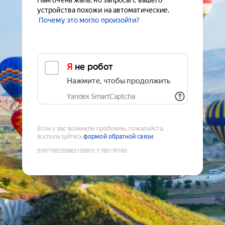
Нам очень жаль, но запросы с вашего
устройства похожи на автоматические.
Почему это могло произойти?
Я не робот
Нажмите, чтобы продолжить
Yandex SmartCaptcha
Если у вас возникли проблемы, пожалуйста,
воспользуйтесь
формой обратной связи
9187788559965159931
:
1786176160