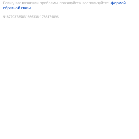
Если у вас возникли проблемы, пожалуйста, воспользуйтесь
формой
обратной связи
9187703785831666338
:
1786174896