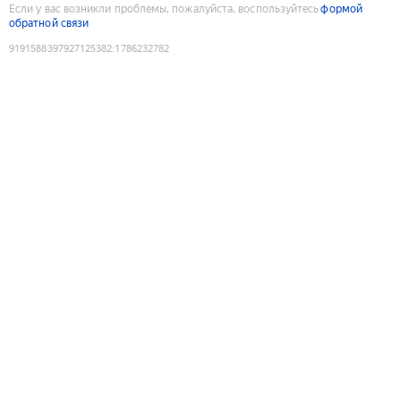
Если у вас возникли проблемы, пожалуйста, воспользуйтесь
формой
обратной связи
9191588397927125382
:
1786232782