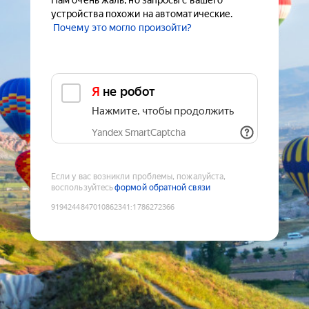
Нам очень жаль, но запросы с вашего
устройства похожи на автоматические.
Почему это могло произойти?
Я не робот
Нажмите, чтобы продолжить
Yandex SmartCaptcha
Если у вас возникли проблемы, пожалуйста,
воспользуйтесь
формой обратной связи
9194244847010862341
:
1786272366