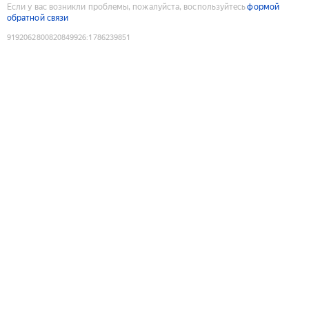
Если у вас возникли проблемы, пожалуйста, воспользуйтесь
формой
обратной связи
9192062800820849926
:
1786239851