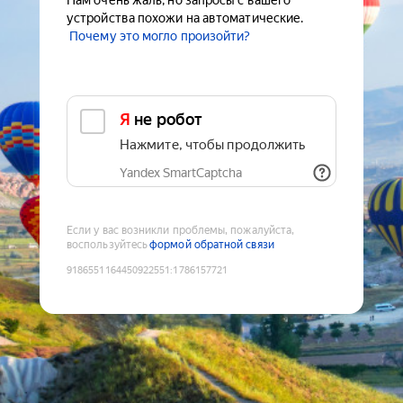
Нам очень жаль, но запросы с вашего
устройства похожи на автоматические.
Почему это могло произойти?
Я не робот
Нажмите, чтобы продолжить
Yandex SmartCaptcha
Если у вас возникли проблемы, пожалуйста,
воспользуйтесь
формой обратной связи
9186551164450922551
:
1786157721