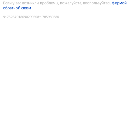
Если у вас возникли проблемы, пожалуйста, воспользуйтесь
формой
обратной связи
9175254018690299508
:
1785989380