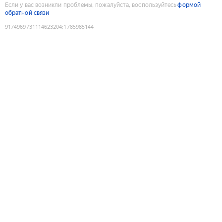
Если у вас возникли проблемы, пожалуйста, воспользуйтесь
формой
обратной связи
9174969731114623204
:
1785985144