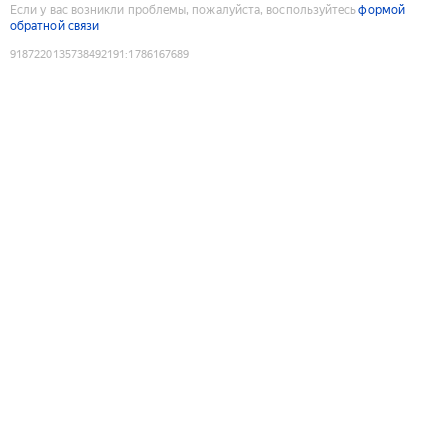
Если у вас возникли проблемы, пожалуйста, воспользуйтесь
формой
обратной связи
9187220135738492191
:
1786167689