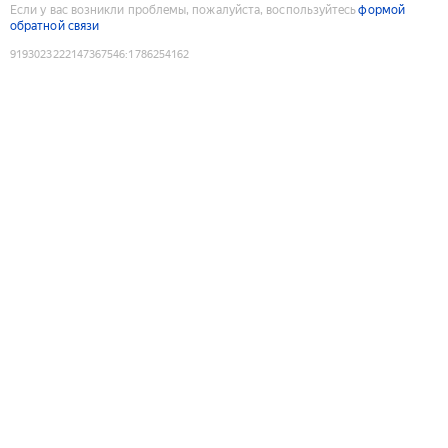
Если у вас возникли проблемы, пожалуйста, воспользуйтесь
формой
обратной связи
9193023222147367546
:
1786254162