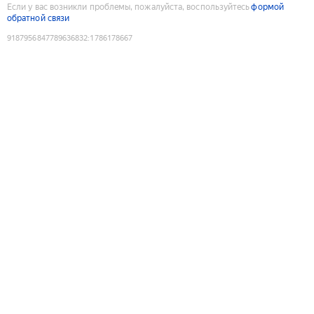
Если у вас возникли проблемы, пожалуйста, воспользуйтесь
формой
обратной связи
9187956847789636832
:
1786178667