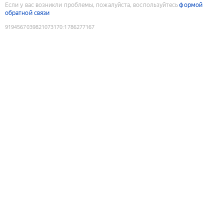
Если у вас возникли проблемы, пожалуйста, воспользуйтесь
формой
обратной связи
9194567039821073170
:
1786277167