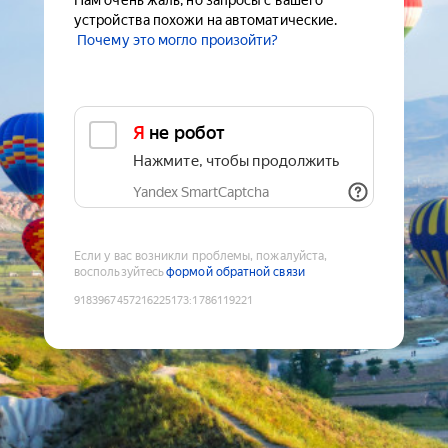
Нам очень жаль, но запросы с вашего
устройства похожи на автоматические.
Почему это могло произойти?
Я не робот
Нажмите, чтобы продолжить
Yandex SmartCaptcha
Если у вас возникли проблемы, пожалуйста,
воспользуйтесь
формой обратной связи
9183967457216225173
:
1786119221