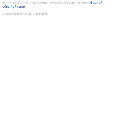
Если у вас возникли проблемы, пожалуйста, воспользуйтесь
формой
обратной связи
9199204806240770736
:
1786346275