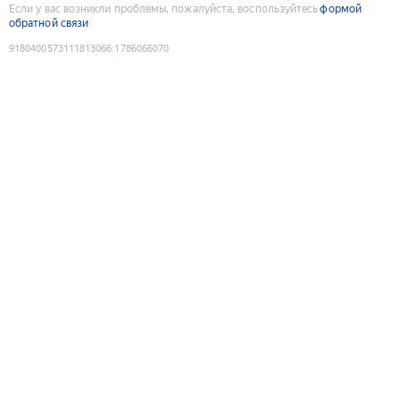
Если у вас возникли проблемы, пожалуйста, воспользуйтесь
формой
обратной связи
9180400573111813066
:
1786066070