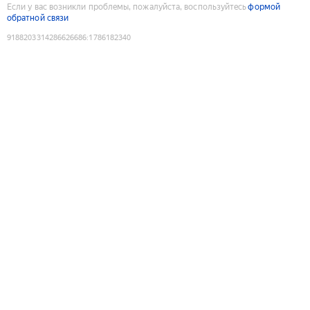
Если у вас возникли проблемы, пожалуйста, воспользуйтесь
формой
обратной связи
9188203314286626686
:
1786182340