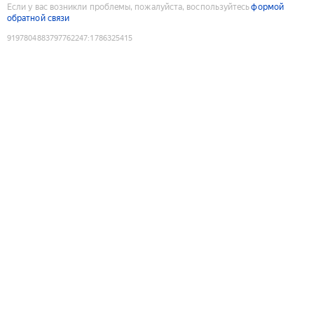
Если у вас возникли проблемы, пожалуйста, воспользуйтесь
формой
обратной связи
9197804883797762247
:
1786325415